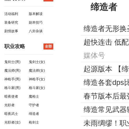
缔造者
活动福利
版本解读
装备研究
副本技巧
缔造者无形换
剧情故事
八卦杂谈
3
超快连击 低配
职业攻略
全部
媒体号
鬼剑士(男)
鬼剑士(女)
起源版本 【
魔法师(男)
魔法师(女)
神枪手(男)
神枪手(女)
缔造各套dps
格斗家(男)
格斗家(女)
春节版本后最
暗夜使者
魔枪士
1
光职者
守护者
缔造常见武器
暗夜武士
缔造者
未雨绸缪！职
光职者(女)
枪剑士