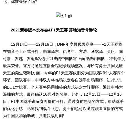
化，你准备好了吗?
2021新春版本发布会&F1天王赛 落地知音号游轮
12月14日——12月16日，DNF年度最顶级赛事——F1天王赛将
在知音号上正式开打，由陈泽东、仇冬生、方浩、马铭泽、吴琪、陈
可嘉、罗越、罗遥8名选手组成的中国队将正面迎战韩国队，冲刺年度
最高荣誉。官方将通过直播全程记录现场盛况，与所有勇士共同见证
天王的诞生!赛制方面，今年的F1天王赛依旧分为团队赛和个人赛两个
环节。团队赛中，中韩双方将临场决定各自选手出场顺序，进行1V1
的BO1对抗赛。个人赛将采用抽签的方式决定对阵顺序，通过中韩大
混抽的方式，最终确认16强对阵名单。此外，12月13日——12月16
日，F1中国选手训练赛将提前开打。通过赛前热身的方式，帮助选手
们优化手感、迅速找到战斗状态。勇士们也可以通过观看直播的方式
为中国队加油助威，共迎决战时刻!