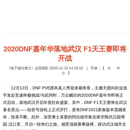
2020DNF嘉年华落地武汉 F1天王赛即将
开战
《地下城与勇士》运营团队 2020-12-10 14:16:16
|
字体：【
大
中
小
】
12月12日，DNF PVE团本真人秀迎来最终章，主播天团向职业选
手发起竞速终极挑战!与此同时，万众瞩目的2020DNF嘉年华即将正
式启动，落地武汉开启年度狂欢盛宴。其中，DNF F1天王赛将在武汉
著名景点——知音号游轮上正式开打，更有DNF2021新春版本震撼发
布，惊喜不断。此外，深受勇士喜爱的阿拉德市集也将空降武汉园博
园·汉口里，开启一段奇幻之旅。感受顶级赛事脉搏，探访武汉城市文