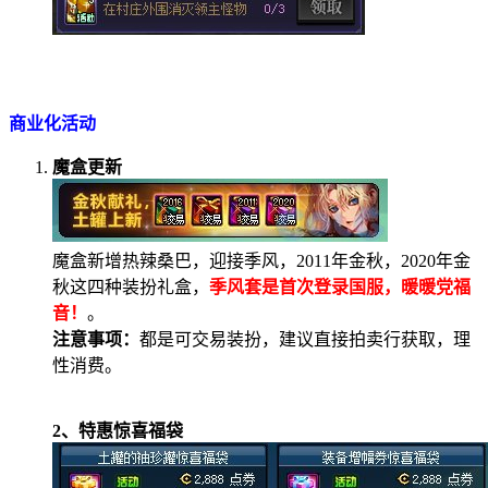
商业化活动
魔盒更新
魔盒新增热辣桑巴，迎接季风，
2011
年金秋，
2020
年金
秋这四种装扮礼盒，
季风套是首次登录国服，暖暖党福
音！
。
注意事项：
都是可交易装扮，建议直接拍卖行获取，理
性消费。
2
、特惠惊喜福袋