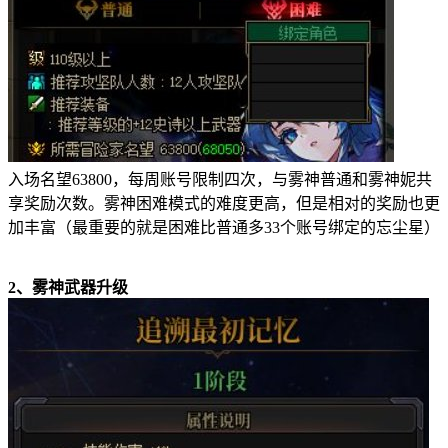
入场名望
63800
，每周账号限制四次，与雾神普通和雾神妮共
享奖励次数。雾神困难模式的难度更高，但是相对的奖励也更
加丰富（最重要的就是困难比普通多
33
个账号绑定的忘尘星）
2
、雾神武器升级