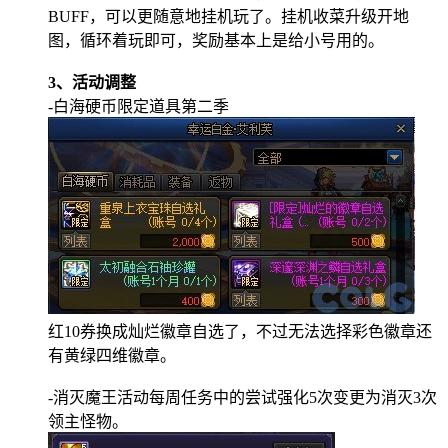
BUFF
，可以更随意地挂机玩了。挂机收菜升级开地
图，循环着玩即可，奖励基本上是给小号用的。
3
、活动调整
-
白海硬币限定道具第二季
红
10
券换成灿烂徽章自选了，不过无法选择彩色徽章还
有黄绿四维徽章。
-
消灭魔王活动每周任务中的尝试强化
5
次变更为消灭
3
次
领主怪物。