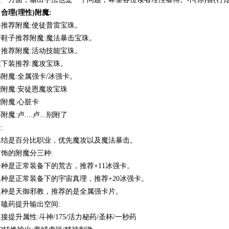
合理(理性)附魔:
器推荐附魔:使徒普雷宝珠。
带鞋子推荐附魔:魔法暴击宝珠。
肩推荐附魔:活动技能宝珠。
衣下装推荐:魔攻宝珠。
附魔:全属强卡/冰强卡。
槽附魔:安徒恩魔攻宝珠
附魔:心脏卡
附魔:卢....卢...别附了
:
冰结是百分比职业，优先魔攻以及魔法暴击。
饰的附魔分三种:
一种是正常装备下的荒古，推荐+11冰强卡。
二种是正常装备下的宇宙真理，推荐+20冰强卡。
三种是天御邪教，推荐的是全属强卡片。
、嗑药提升输出空间:
接提升属性:斗神/175/活力秘药/圣杯/一秒药