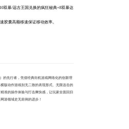
0双暴/远古王国兑换的疯狂秘典+8双暴达
超速胶囊高额移速保证移动效率。
T）的先行者，凭借经典街机游戏网络化的创新理
典横版动作游戏别无二致的表现形式、无限连击的
有精准的操作体验与打击爽快感，让玩家全面回归
是网游领域史无前例的进步！