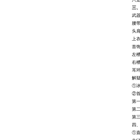
三、
武
腰
头
上
首饰
左
右槽
耳环
解疑
①
②首
第
第
第
四
①直