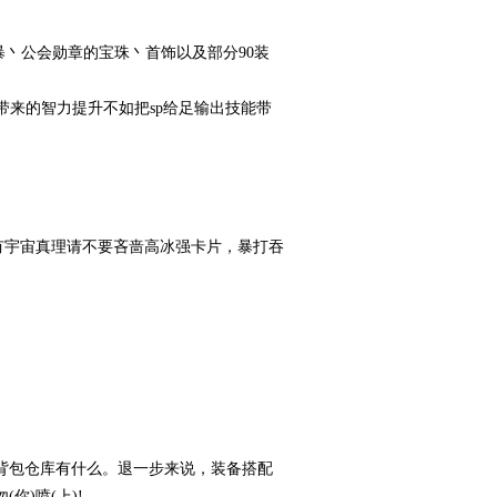
暴丶公会勋章的宝珠丶首饰以及部分90装
带来的智力提升不如把sp给足输出技能带
果有宇宙真理请不要吝啬高冰强卡片，暴打吞
看背包仓库有什么。退一步来说，装备搭配
你)喷(上)!