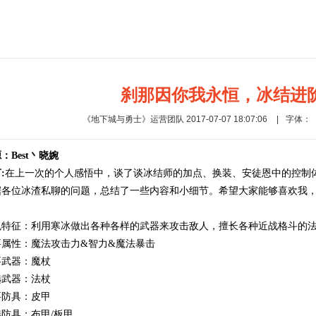
刹那因你我永恒，冰结进
《地下城与勇士》运营团队 2017-07-07 18:07:06
|
字体：
：Best丶晓婉
:
在上一次的个人感悟中，谈了谈冰结师的加点、换装、安徒恩中的控制
据各位冰渣私聊的问题，总结了一些内容和小细节。希望大家能够喜欢我
。
色特征：利用寒冰做出各种各样的武器来攻击敌人，擅长各种近战格斗的
要属性：魔法攻击力&智力&魔法暴击
要武器：魔杖
选武器：法杖
要防具：皮甲
防具：布甲/板甲