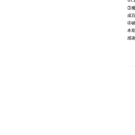
②C
③魔
成
④
本
感