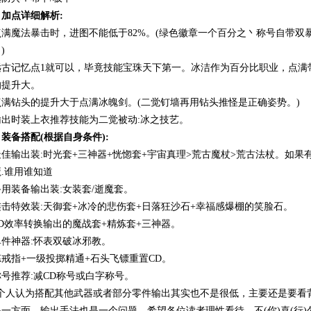
加点详细解析:
点满魔法暴击时，进图不能低于82%。(绿色徽章一个百分之丶称号自带双
)
远古记忆点1就可以，毕竟技能宝珠天下第一。冰洁作为百分比职业，点满
的提升大。
点满钻头的提升大于点满冰魄剑。(二觉钉墙再用钻头推怪是正确姿势。)
输出时装上衣推荐技能为二觉被动:冰之技艺。
装备搭配(根据自身条件):
最佳输出装:时光套+三神器+恍惚套+宇宙真理>荒古魔杖>荒古法杖。如
.谁用谁知道
用装备输出装:女装套/逝魔套。
连击特效装:天御套+冰冷的悲伤套+日落狂沙石+幸福感爆棚的笑脸石。
D效率转换输出的魔战套+精炼套+三神器。
单件神器:怀表双破冰邪教。
戒指+一级投掷精通+石头飞镖重置CD。
号推荐:减CD称号或白字称号。
S:个人认为搭配其他武器或者部分零件输出其实也不是很低，主要还是要
一方面，输出手法也是一个问题，希望各位读者理性看待。不(你)喜(行)勿(