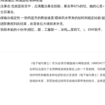
D转换输出:商城虚祖/精神刺激
法暴击:也就是前言中，点满魔法暴击技能，暴击率82%的坑。她的心意+1
百分百暴击。
确保输出稳定性:一秒药提升的释放速度/霸体药水带来的短时间稳定站桩/
期进阶教程到此结束，欢迎各位大佬前来补充。
谢协助本贴的小伙伴(残忆，眼，工藤新一，冰纯灬茉莉℃。)、DNF助手。
《地下城与勇士》作为全球2D横版格斗网络游戏（MMOAC
念和玩法成为了全球网络游戏发展史上的一个里程碑。与经
动作特性和极富多样化的职业分支使得《地下城与勇士》具
游戏的本质，享受游戏过程而非游戏结果带来的快乐，这将