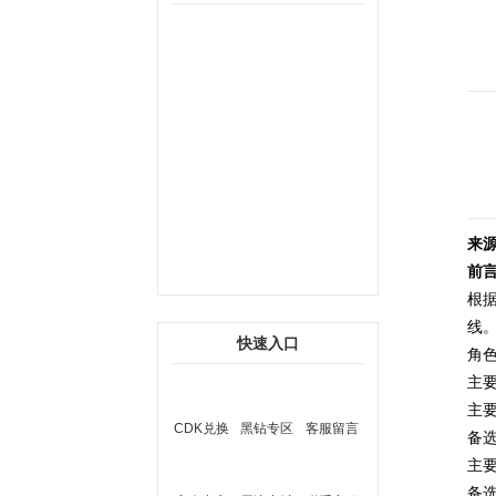
来源
前言
根
线
快速入口
角
主
主
CDK兑换
黑钻专区
客服留言
备
主
备选