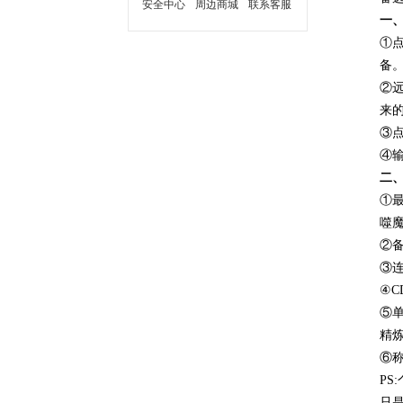
安全中心
周边商城
联系客服
一、
①
备。
②
来
③
④
二、
①
噬魔
②备
③
④C
⑤
精炼
⑥称
P
只是