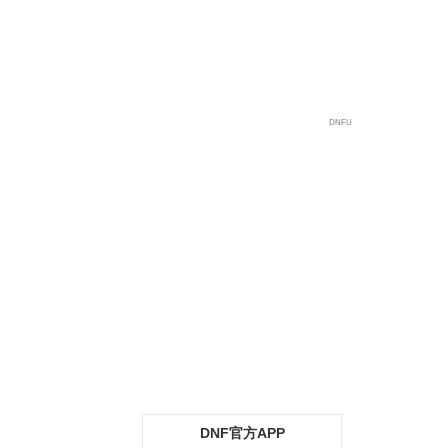
宇宙站
DNFU
DNF官方APP