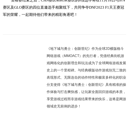
资格赛结束之后，CHN赛区和KOR赛区的8强选手将在11月18日与JPN
赛区及GLO赛区的四位直邀选手相聚线下，共同争夺DNF2023 F1天王赛冠
军的荣耀，一起期待他们带来的精彩角逐吧！
《地下城与勇士：创新世纪》作为全球2D横版格斗
网络游戏（MMOACT）的先行者，凭借经典街机游
戏网络化的创新理念和玩法成为了全球网络游戏发展
史上的一个里程碑。与经典横版动作游戏别无二致的
表现形式、无限连击的动作特性和极富多样化的职业
分支使得《地下城与勇士：创新世纪》具有精准的操
作体验与打击爽快感，让玩家全面回归游戏的本质，
享受游戏过程而非游戏结果带来的快乐，这将是网游
领域史无前例的进步！