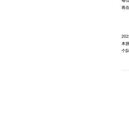
每
将
20
本
个