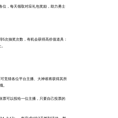
各位，每天领取对应礼包奖励，助力勇士
得
5
次抽奖次数，有机会获得高价值道具：
止。
还可竞猜各位平台主播、大神谁将获得其所
哦。
张票可以投给一位主播，只要自己投票的