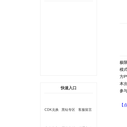
极
模
方
P
本
快速入口
参
【
CDK兑换
黑钻专区
客服留言