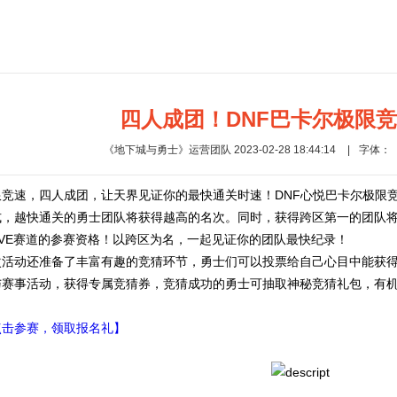
四人成团！DNF巴卡尔极限
《地下城与勇士》运营团队 2023-02-28 18:44:14
|
字体：
限竞速，四人成团，让天界见证你的最快通关时速！
DNF
心悦巴卡尔极限
式，越快通关的勇士团队将获得越高的名次。同时，获得跨区第一的团队
VE
赛道的参赛资格！以跨区为名，一起见证你的团队最快纪录！
次活动还准备了丰富有趣的竞猜环节，勇士们可以投票给自己心目中能获
与赛事活动，获得专属竞猜券，竞猜成功的勇士可抽取神秘竞猜礼包，有
点击参赛，领取报名礼】