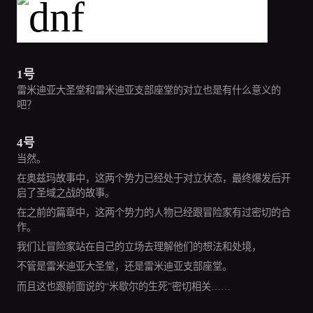
1号
雷米迪亚大圣堂和雷米迪亚支部座堂的对立也是有什么意义的
吧？
4号
当然。
在奥兹玛故事中，这两个势力已经处于对立状态，最终爆发后开
启了圣域之战的故事。
在之前的篇章中，这两个势力的人物已经跟冒险家有过密切的合
作。
我们让冒险家站在自己的立场去理解他们的想法和处境，
不管是雷米迪亚大圣堂，还是雷米迪亚支部座堂。
而且这也跟前面说的“米歇尔的生死”密切相关……