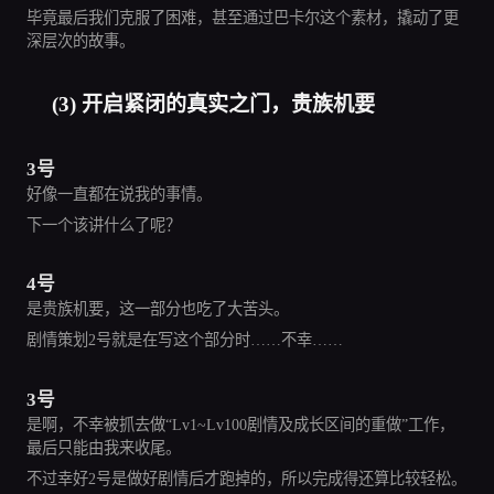
毕竟最后我们克服了困难，甚至通过巴卡尔这个素材，撬动了更
深层次的故事。
(3) 开启紧闭的真实之门，贵族机要
3号
好像一直都在说我的事情。
下一个该讲什么了呢？
4号
是贵族机要，这一部分也吃了大苦头。
剧情策划2号就是在写这个部分时……不幸……
3号
是啊，不幸被抓去做“Lv1~Lv100剧情及成长区间的重做”工作，
最后只能由我来收尾。
不过幸好2号是做好剧情后才跑掉的，所以完成得还算比较轻松。