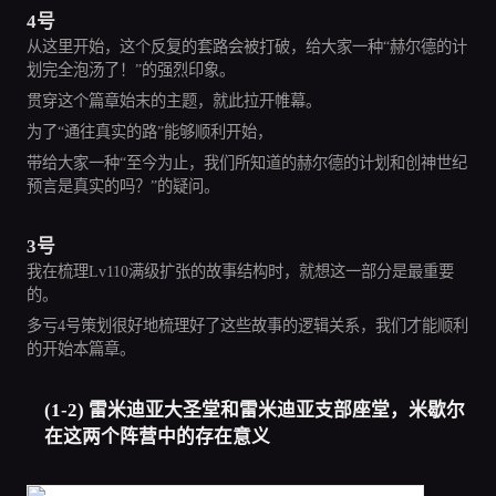
4号
从这里开始，这个反复的套路会被打破，给大家一种“赫尔德的计
划完全泡汤了！”的强烈印象。
贯穿这个篇章始末的主题，就此拉开帷幕。
为了“通往真实的路”能够顺利开始，
带给大家一种“至今为止，我们所知道的赫尔德的计划和创神世纪
预言是真实的吗？”的疑问。
3号
我在梳理Lv110满级扩张的故事结构时，就想这一部分是最重要
的。
多亏4号策划很好地梳理好了这些故事的逻辑关系，我们才能顺利
的开始本篇章。
(1-2) 雷米迪亚大圣堂和雷米迪亚支部座堂，米歇尔
在这两个阵营中的存在意义