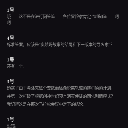
1号
哦……这不是在进行问答嘛……各位冒险家肯定也想知道……呵
呵
4号
标准答案，应该是“奥兹玛故事的结尾和下一版本的导火索”？
1号
还有一个。
3号
透露了由于希洛克这个变数而逐渐脱离轨道的赫尔德的计划，
并第一次打破了根据创神世纪预言消灭使徒的固化剧情模式？
我记得这是在那次马拉松会议中定下的结论。
1号
没错。