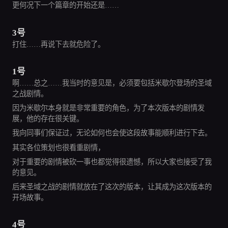
更何况下一个篇章的开始还是……
3号
打住……再说下去就危险了。
1号
啊……总之……我当时的意见是，必须要包括米歇尔登场的圣域
之战剧情。
因为米歇尔本身就是非常重要的角色，为了本次版本的剧情发
展，他的存在很关键。
我向同事们保证过，无论如何也会使这段故事能顺利进行下去。
其实各位策划也很看重剧情，
对于重要的剧情被砍一事也都觉得很遗憾，所以大家也接受了我
的意见。
后来圣域之战的剧情就放在了这次的版本，让其成为这次版本的
开场故事。
4号