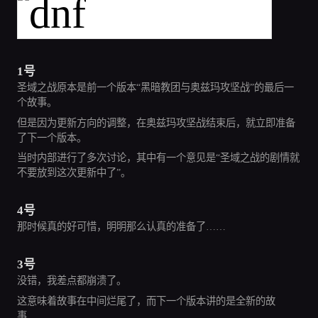
1号
圣域之战原本是前一个版本“黑暗教团与奥兹玛攻坚战”的最后一
个故事。
但是因为更新方向的调整，在奥兹玛攻坚战结束后，就立即准备
了下一个版本。
当时内部进行了多次讨论，其中有一个意见是“圣域之战的剧情就
不要放到这次更新中了”。
4号
那时候真的好可惜，明明那么认真的准备了……
3号
没错，我差点都崩溃了。
这意味着故事在中间烂尾了，而下一个版本讲的是全新的故
事……