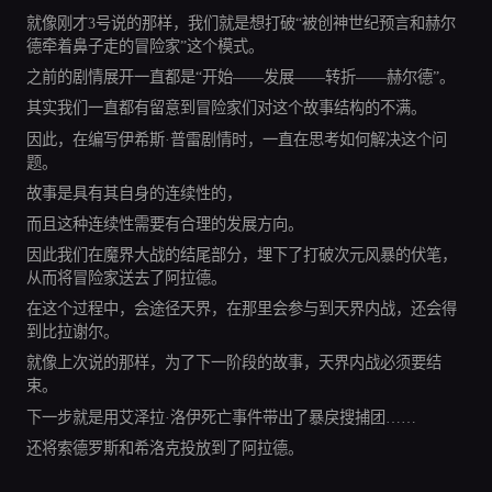
就像刚才3号说的那样，我们就是想打破“被创神世纪预言和赫尔
德牵着鼻子走的冒险家”这个模式。
之前的剧情展开一直都是“开始——发展——转折——赫尔德”。
其实我们一直都有留意到冒险家们对这个故事结构的不满。
因此，在编写伊希斯·普雷剧情时，一直在思考如何解决这个问
题。
故事是具有其自身的连续性的，
而且这种连续性需要有合理的发展方向。
因此我们在魔界大战的结尾部分，埋下了打破次元风暴的伏笔，
从而将冒险家送去了阿拉德。
在这个过程中，会途径天界，在那里会参与到天界内战，还会得
到比拉谢尔。
就像上次说的那样，为了下一阶段的故事，天界内战必须要结
束。
下一步就是用艾泽拉·洛伊死亡事件带出了暴戾搜捕团……
还将索德罗斯和希洛克投放到了阿拉德。