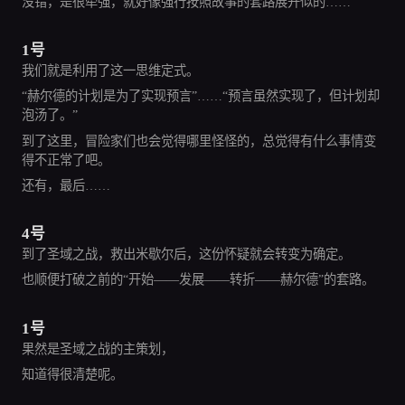
没错，是很牵强，就好像强行按照故事的套路展开似的……
1号
我们就是利用了这一思维定式。
“赫尔德的计划是为了实现预言”……“预言虽然实现了，但计划却
泡汤了。”
到了这里，冒险家们也会觉得哪里怪怪的，总觉得有什么事情变
得不正常了吧。
还有，最后……
4号
到了圣域之战，救出米歇尔后，这份怀疑就会转变为确定。
也顺便打破之前的“开始——发展——转折——赫尔德”的套路。
1号
果然是圣域之战的主策划，
知道得很清楚呢。