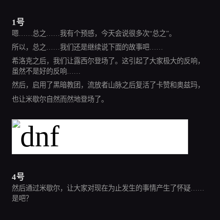
1号
嗯……总之……我有个预感，今天会说很多次“总之”。
所以，总之……我们还是继续说下面的故事吧……
希洛克之后，我们让露西尔登场了。这引起了大家极大的反响，
虽然不是好的反响……
然后，启用了黑暗教团，流放者山脉之后复活了卡赞和奥兹玛，
也让米歇尔自然而然地登场了。
4号
然后通过米歇尔，让大家对现在为止发生的事情产生了怀疑……
是吧？