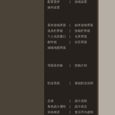
配置需求
|
游戏设置
操作设置
基本游戏界面
|
副本游戏界面
道具栏界面
|
技能栏界面
个人信息窗口
|
仓库界面
邮件箱
|
社区界面
城镇地图界面
等级及经验
|
技能介绍
职业系统
|
基础职业说明
总述
|
战斗流程
角色战斗属性
|
战斗状态
补给精灵
|
复活币与虚弱