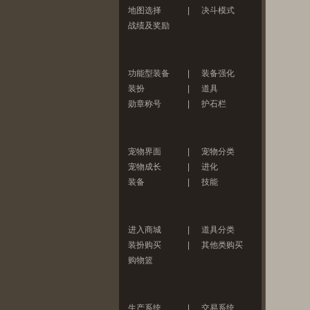
地图选择
|
决斗模式
战绩及奖励
功能型装备
|
装备强化
装扮
|
道具
勋章称号
|
护石栏
宠物界面
|
宠物分类
宠物成长
|
进化
装备
|
技能
进入商城
|
道具分类
装扮购买
|
其他类购买
购物篮
生产系统
|
交易系统