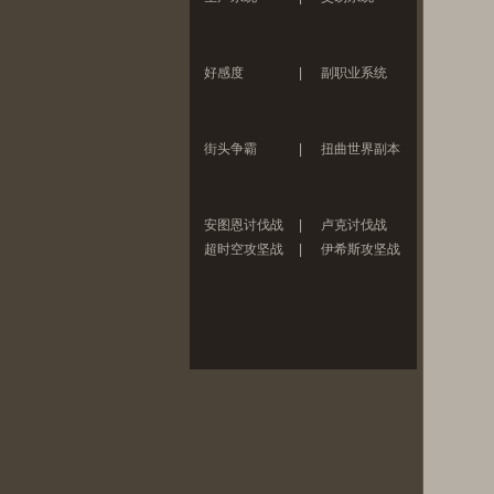
好感度
|
副职业系统
街头争霸
|
扭曲世界副本
安图恩讨伐战
|
卢克讨伐战
超时空攻坚战
|
伊希斯攻坚战