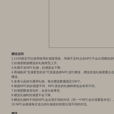
赠送说明
1.LV20级后可以使用使用好感度系统，等级不足时点击NPC不会出现赠送按
2.好感度根据赠送的礼物类型上升。
3.长期不送NPC礼物，好感度会下降。
4.商城购买“充满爱意的信”可直接选择NPC进行赠送，赠送其他礼物需要点击
赠送。
5.各类小晶体为通用礼物，每次赠送数量固定100个。
6.根据NPC的好感度不同，NPC喜欢的礼物种类也会有所不同。
7.好感度数值变化时，会发出效果音。
8.赠送礼物时好感度不会下降。
9.赠送礼物时不同的NPC会出现不同的对话（同一个NPC会出现重复对话）
10.NPC会根据每次送出的礼物喜好程度出现不同的对话。
赠送