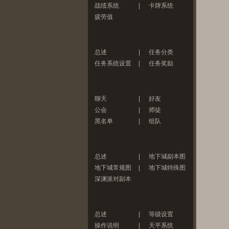
战绩系统
|
卡牌系统
疲劳值
总述
|
任务分类
任务系统设置
|
任务奖励
聊天
|
好友
公会
|
师徒
黑名单
|
组队
总述
|
地下城副本图
地下城常规图
|
地下城特殊图
深渊派对副本
总述
|
等级设置
操作说明
|
天平系统