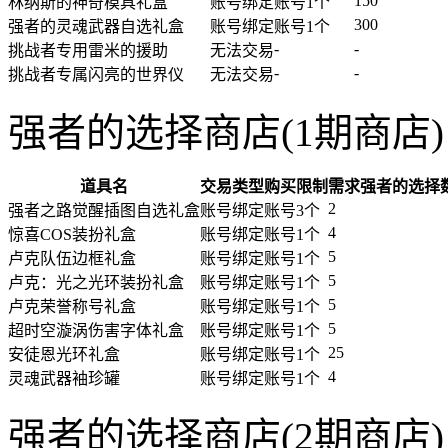
150
林纳斯的神奇模具礼盒
账号绑定
账号1个
300
强者的灵魂武器自选礼盒
账号绑定
账号1个
-
-
挑战者专用雷米的援助
无法交易
-
-
挑战者专属闪亮的世界仪
无法交易
强者的选择商店(1期商店)
道具名
交易类型
购买限制
需求强者的选择
2
强者之路觉醒插图自选礼盒
账号绑定
账号3个
4
惊喜COS装扮礼盒
账号绑定
账号1个
5
卢克队伍边框礼盒
账号绑定
账号1个
5
卢克：光之光环装扮礼盒
账号绑定
账号1个
5
卢克荣誉称号礼盒
账号绑定
账号1个
5
超时空漩涡伤害字体礼盒
账号绑定
账号1个
25
安徒恩光环礼盒
账号绑定
账号1个
4
灵魂武器袖珍罐
账号绑定
账号1个
强者的选择商店(2期商店)