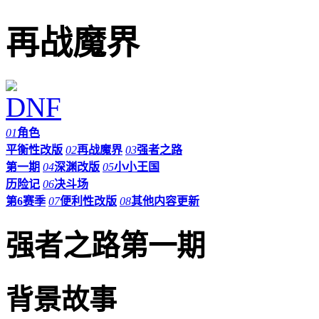
再战魔界
01
角色
平衡性改版
02
再战魔界
03
强者之路
第一期
04
深渊改版
05
小小王国
历险记
06
决斗场
第6赛季
07
便利性改版
08
其他内容更新
强者之路第一期
背景故事