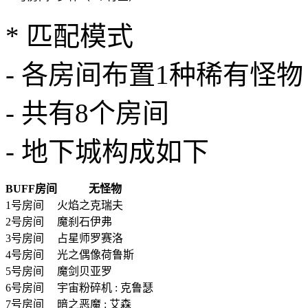
* 匹配模式
- 各房间布置1种稀有怪物
- 共有8个房间
- 地下城构成如下
BUFF房间
无怪物
1号房间
火焰之克瑞夫
2号房间
魔刹石伊弗
3号房间
占星师罗赛洛
4号房间
光之偶像荷鲁斯
5号房间
魔剑贝亚罗
6号房间
宇宙粉碎机 : 克鲁瑟
7号房间
暗之恶魔 : 艾森