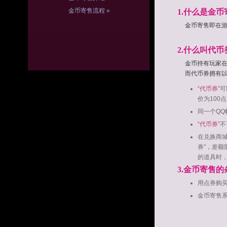
金币寄售流程 »
1.什么是金币
金币寄售即在
2.什么叫代币
金币持有玩家在
而代币券拥有
“代币券”
可
价为100
同一个Q
“代币券”
不
在兑换商
券”，差额
的道具时，
3.金币寄售
用点券购买
金币寄售