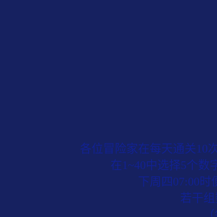
各位冒险家在每天通关10
在1~40中选择5
下周四07:0
若干组
（