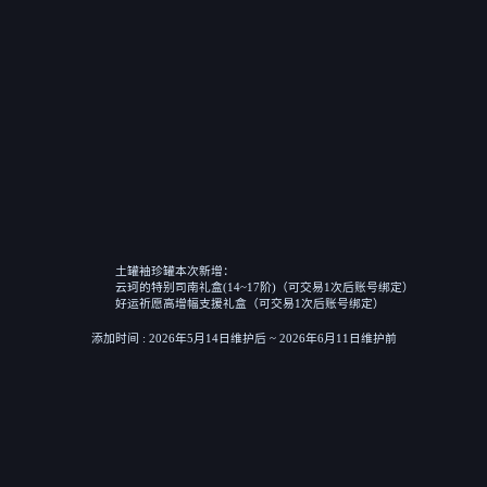
土罐袖珍罐本次新增：
云珂的特别司南礼盒(14~17阶)（可交易1次后账号绑定）
好运祈愿高增幅支援礼盒（可交易1次后账号绑定）
添加时间 : 2026年5月14日维护后 ~ 2026年6月11日维护前