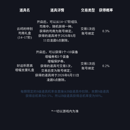
道具名
道具详情
交易类型
获得概率
开启后，可以从14~17阶组队
司南中，随机获得一种。
云珂的特别
交易1次后
获得的司南为账号绑定。
0.3%
司南礼盒
账号绑定
获得的道具将于2026年6月
(14~17阶)
11日凌晨6点删除。
开启后，可以获得1个+10装备
增幅券和1个装备
增幅保护券。
交易1次后
好运祈愿高
获得的道具可交易1次，
0.2%
账号绑定
增幅支援礼盒
交易后变为账号绑定；
获得的道具将于2026年6月11日
凌晨6点删除。
每期限定的S级道具机率会直接从B级道具中扣除，本期S级道具
获得总机率为0.5%，所以B级道具获得总机率变为98%。
*一切以游戏内为准