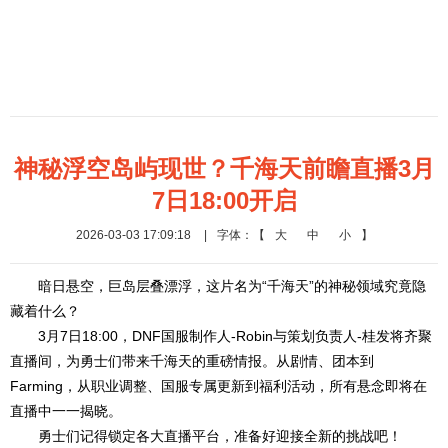
神秘浮空岛屿现世？千海天前瞻直播3月
7日18:00开启
2026-03-03 17:09:18
|
字体：【
大
中
小
】
暗日悬空，巨岛层叠漂浮，这片名为“千海天”的神秘领域究竟隐
藏着什么？
3月7日18:00，DNF国服制作人-Robin与策划负责人-桂发将齐聚
直播间，为勇士们带来千海天的重磅情报。从剧情、团本到
Farming，从职业调整、国服专属更新到福利活动，所有悬念即将在
直播中一一揭晓。
勇士们记得锁定各大直播平台，准备好迎接全新的挑战吧！