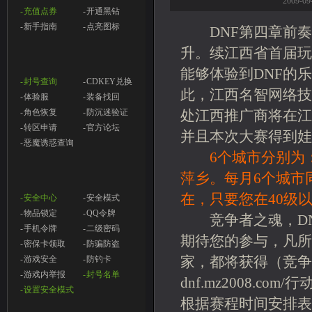
2009-
- 充值点券
- 开通黑钻
- 新手指南
- 点亮图标
DNF第四章前奏
升。续江西省首届玩
能够体验到DNF的
- 封号查询
- CDKEY兑换
此，江西名智网络技
- 体验服
- 装备找回
- 角色恢复
- 防沉迷验证
处江西推广商将在江
- 转区申请
- 官方论坛
并且本次大赛得到娃
- 恶魔诱惑查询
6个城市分别为
萍乡。每月6个城市
在，只要您在40级
- 安全中心
- 安全模式
- 物品锁定
- QQ令牌
竞争者之魂，DN
- 手机令牌
- 二级密码
期待您的参与，凡所
- 密保卡领取
- 防骗防盗
家，都将获得（竞争
- 游戏安全
- 防钓卡
- 游戏内举报
- 封号名单
dnf.mz2008.com/
行
- 设置安全模式
根据赛程时间安排表