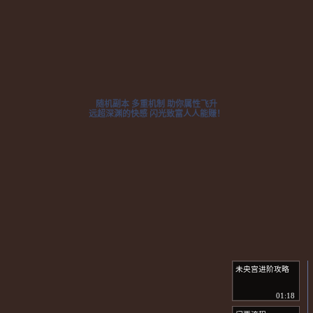
随机副本 多重机制 助你属性飞升
远超深渊的快感 闪光致富人人能赚！
未央宫进阶攻略
01:18