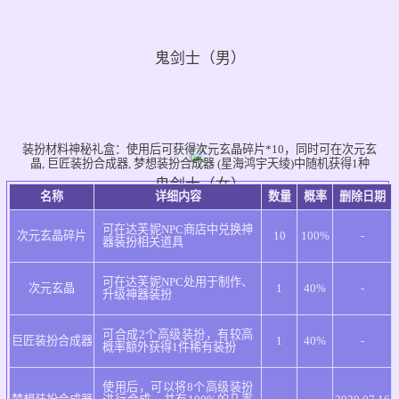
鬼剑士（男）
装扮材料神秘礼盒：
使用后可获得次元玄晶碎片*10，同时可在次元玄
晶, 巨匠装扮合成器, 梦想装扮合成器 (星海鸿宇天绫)中随机获得1种
鬼剑士（女）
名称
详细内容
数量
概率
删除日期
可在达芙妮NPC商店中兑换神
次元玄晶碎片
10
100%
-
器装扮相关道具
可在达芙妮NPC处用于制作、
次元玄晶
1
40%
-
升级神器装扮
神枪手（男）
可合成2个高级装扮，有较高
巨匠装扮合成器
1
40%
-
概率额外获得1件稀有装扮
使用后，可以将8个高级装扮