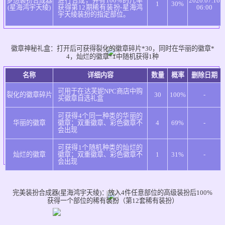
梦想装扮合成器
进行合成，并有100%的几率
2020.07.16
1
30%
(星海鸿宇天绫)
获得第12期稀有装扮-星海鸿
06:00
宇天绫装扮的指定部位。
神枪手（女）
徽章神秘礼盒：
打开后可获得裂化的徽章碎片*30，同时在华丽的徽章*
4，灿烂的徽章*1中随机获得1种
名称
详细内容
数量
概率
删除日期
可用于在达芙妮NPC商店中购
格斗家（男）
裂化的徽章碎片
30
100%
-
买徽章自选礼盒
可获得4个同一种类的华丽的
华丽的徽章
徽章；双重徽章、彩色徽章不
4
69%
-
会出现
可获得1个随机种类的灿烂的
灿烂的徽章
徽章；双重徽章、彩色徽章不
1
31%
-
会出现
格斗家（女）
完美装扮合成器(星海鸿宇天绫)：
放入4件任意部位的高级装扮后100%
获得一个部位的稀有装扮（第12套稀有装扮）