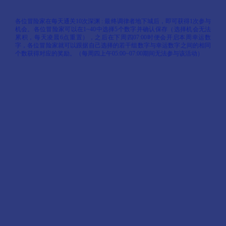
各位冒险家在每天通关10次深渊 : 最终调律者地下城后，即可获得1次参与
机会。各位冒险家可以在1~40中选择5个数字并确认保存（选择机会无法
累积，每天凌晨6点重置），之后在下周四07:00时便会开启本周幸运数
字，各位冒险家就可以跟据自己选择的若干组数字与幸运数字之间的相同
个数获得对应的奖励。（每周四上午05:00~07:00期间无法参与该活动）