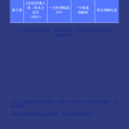
[活动]深渊入
场：终末之
一次性增幅器
+10装备
第六周
幸运增幅礼盒
启示
10个
增幅券
（100个）
*开启幸运增幅礼盒后，可以获得2张+10装备增幅券和1张装备
增幅保护券。
1.以上活动道具均为账号绑定，且将于2026年6月11日凌晨6点删除，请
及时使用。
2.每日的获取数字机会无法保留，请记得每日都要使用。