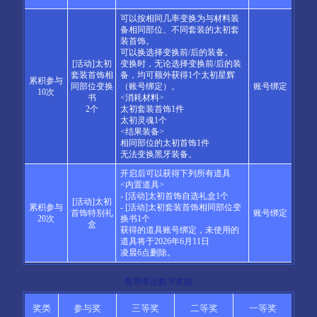
可以按相同几率变换为与材料装
备相同部位、不同套装的太初套
装首饰。
可以换选择变换前/后的装备。
[活动]太初
变换时，无论选择变换前/后的装
套装首饰相
备，均可额外获得1个太初星辉
累积参与
同部位变换
（账号绑定）。
账号绑定
10次
书
<消耗材料>
2个
太初套装首饰1件
太初灵魂1个
<结果装备>
相同部位的太初首饰1件
无法变换黑牙装备。
开启后可以获得下列所有道具
<内置道具>
- [活动]太初首饰自选礼盒1个
[活动]太初
累积参与
- [活动]太初套装首饰相同部位变
首饰特别礼
账号绑定
20次
换书1个
盒
获得的道具账号绑定，未使用的
道具将于2026年6月11日
凌晨6点删除。
每周幸运数字奖励
奖类
参与奖
三等奖
二等奖
一等奖