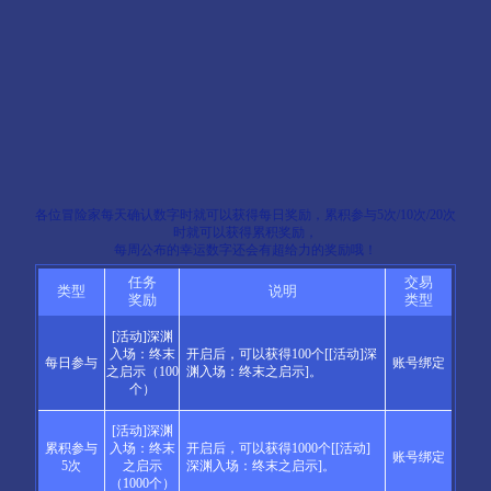
各位冒险家每天确认数字时就可以获得每日奖励，累积参与5次/10次/20次
时就可以获得累积奖励，
每周公布的幸运数字还会有超给力的奖励哦！
任务
交易
类型
说明
奖励
类型
[活动]深渊
入场：终末
开启后，可以获得100个[[活动]深
每日参与
账号绑定
之启示（100
渊入场：终末之启示]。
个）
[活动]深渊
累积参与
入场：终末
开启后，可以获得1000个[[活动]
账号绑定
5次
之启示
深渊入场：终末之启示]。
（1000个）