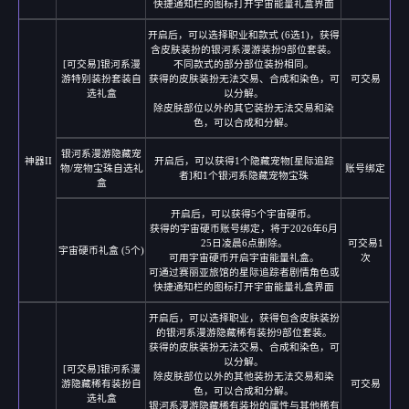
快捷通知栏的图标打开宇宙能量礼盒界面
开启后，可以选择职业和款式 (6选1)，获得
含皮肤装扮的银河系漫游装扮9部位套装。
[可交易]银河系漫
不同款式的部分部位装扮相同。
游特别装扮套装自
获得的皮肤装扮无法交易、合成和染色，可
可交易
选礼盒
以分解。
除皮肤部位以外的其它装扮无法交易和染
色，可以合成和分解。
银河系漫游隐藏宠
神器II
开启后，可以获得1个隐藏宠物[星际追踪
物/宠物宝珠自选礼
账号绑定
者]和1个银河系隐藏宠物宝珠
盒
开启后，可以获得5个宇宙硬币。
获得的宇宙硬币账号绑定，将于2026年6月
25日凌晨6点删除。
可交易1
宇宙硬币礼盒 (5个)
可用宇宙硬币开启宇宙能量礼盒。
次
可通过赛丽亚旅馆的星际追踪者剧情角色或
快捷通知栏的图标打开宇宙能量礼盒界面
开启后，可以选择职业，获得包含皮肤装扮
的银河系漫游隐藏稀有装扮9部位套装。
获得的皮肤装扮无法交易、合成和染色，可
以分解。
[可交易]银河系漫
除皮肤部位以外的其他装扮无法交易和染
游隐藏稀有装扮自
可交易
色，可以合成和分解。
选礼盒
银河系漫游隐藏稀有装扮的属性与其他稀有