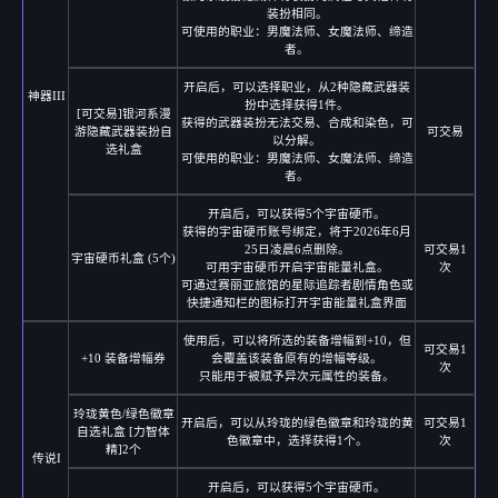
装扮相同。
可使用的职业：男魔法师、女魔法师、缔造
者。
开启后，可以选择职业，从2种隐藏武器装
神器III
扮中选择获得1件。
[可交易]银河系漫
获得的武器装扮无法交易、合成和染色，可
游隐藏武器装扮自
可交易
以分解。
选礼盒
可使用的职业：男魔法师、女魔法师、缔造
者。
开启后，可以获得5个宇宙硬币。
获得的宇宙硬币账号绑定，将于2026年6月
25日凌晨6点删除。
可交易1
宇宙硬币礼盒 (5个)
可用宇宙硬币开启宇宙能量礼盒。
次
可通过赛丽亚旅馆的星际追踪者剧情角色或
快捷通知栏的图标打开宇宙能量礼盒界面
使用后，可以将所选的装备增幅到+10，但
可交易1
+10 装备增幅券
会覆盖该装备原有的增幅等级。
次
只能用于被赋予异次元属性的装备。
玲珑黄色/绿色徽章
开启后，可以从玲珑的绿色徽章和玲珑的黄
可交易1
自选礼盒 [力智体
色徽章中，选择获得1个。
次
精]2个
传说I
开启后，可以获得5个宇宙硬币。