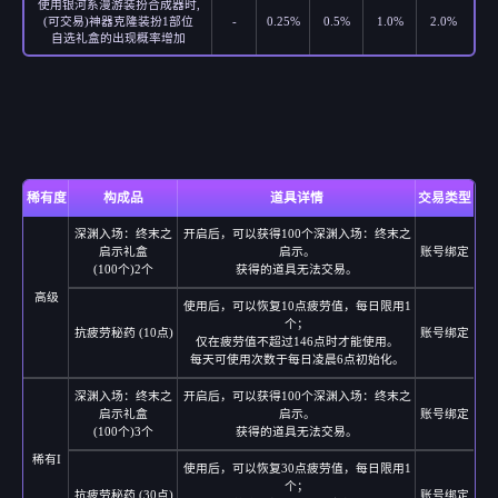
使用银河系漫游装扮合成器时,
(可交易)神器克隆装扮1部位
-
0.25%
0.5%
1.0%
2.0%
自选礼盒的出现概率增加
稀有度
构成品
道具详情
交易类型
深渊入场：终末之
开启后，可以获得100个深渊入场：终末之
启示礼盒
启示。
账号绑定
(100个)2个
获得的道具无法交易。
高级
使用后，可以恢复10点疲劳值，每日限用1
个；
抗疲劳秘药 (10点)
账号绑定
仅在疲劳值不超过146点时才能使用。
每天可使用次数于每日凌晨6点初始化。
深渊入场：终末之
开启后，可以获得100个深渊入场：终末之
启示礼盒
启示。
账号绑定
(100个)3个
获得的道具无法交易。
稀有I
使用后，可以恢复30点疲劳值，每日限用1
个；
抗疲劳秘药 (30点)
账号绑定