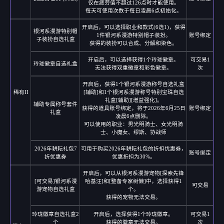
仅在疲劳值不超过126点时才能使用。
每天可使用次数于每日凌晨6点初始化。
开启后，可以选择职业和款式(6选1)，获得
银河系漫游特别帽
1件银河系漫游特别帽子装扮。
账号绑定
子装扮自选礼盒
获得的装扮可以合成、分解和染色。
开启后，可以选择获得1个玲珑徽章。
可交易1
玲珑徽章自选礼盒
无法获得双重徽章和彩色徽章。
次
开启后，获得1个银河系漫游称号自选礼盒
稀有II
[辅助]和1个银河系漫游称号特别宝珠自选
礼盒[辅助][增益强化]。
辅助专属称号套件
获得的道具账号绑定，将于2026年6月25日
账号绑定
礼盒
凌晨6点删除。
可以使用的职业：男光明骑士、女光明骑
士、小魔女、缪斯、协战师
2026年耕耘礼包7
可用于购买2026年耕耘礼包的折扣优惠券，
账号绑定
折优惠券
优惠折扣为30%。
开启后，可以从银河系漫游宠物[探索先锋
[可交易]银河系漫
哈基汪]和[整备专家树懒]中，选择获得1
可交易
游宠物自选礼盒
个。
获得的宠物无法交易。
玲珑徽章自选礼盒2
开启后，选择获得1个玲珑徽章。
可交易1
个
获得的徽章无法交易。
次