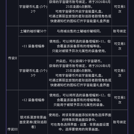
获得的宇宙硬币账号绑定，将于2026年6月
宇宙硬币礼盒 (5个)
25日凌晨6点删除。
可交易1
2个
可用宇宙硬币开启宇宙能量礼盒。
次
可通过赛丽亚旅馆的星际追踪者剧情角色或
快捷通知栏的图标打开宇宙能量礼盒界面
土罐的袖珍罐50个
与商城出售的土罐袖珍罐相同。
账号绑定
使用后，可以将所选的装备增幅到+11，但
可交易1
+11 装备增幅券
会覆盖该装备原有的增幅等级。
次
只能对被赋予异次元属性的装备使用。
传说II
开启后，可以获得5个宇宙硬币。
获得的宇宙硬币账号绑定，将于2026年6月
宇宙硬币礼盒 (5个)
25日凌晨6点删除。
可交易1
3个
可用宇宙硬币开启宇宙能量礼盒。
次
可通过赛丽亚旅馆的星际追踪者剧情角色或
快捷通知栏的图标打开宇宙能量礼盒界面
使用后，可以将所选的装备增幅到+12，但
可交易1
+12 装备增幅券
会覆盖该装备原有的增幅等级。
次
只能用于被赋予异次元属性的装备。
使用后，将该背景画面添加到角色选择界面
银河系漫游背景画
的特殊背景画面目录中。
面变更券[星际追踪
账号绑定
可在角色选择界面 - 设置 - 背景画面设置
者]
传说III
中，选择要使用的背景画面。