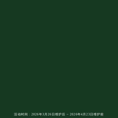
迷
雾
同
行，
融
合
加
速
活动时间 : 2026年3月26日维护后 ~ 2026年4月23日维护前