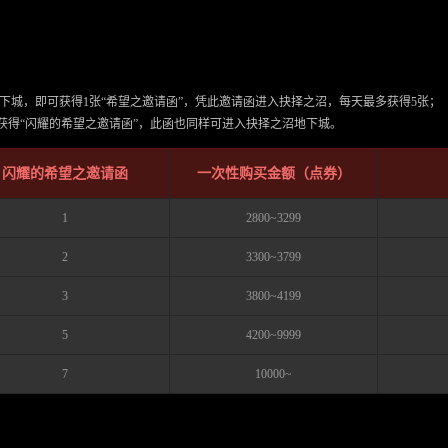
下城，即可获得1张“希望之邀请函”，凭此邀请函进入抉择之沼，每天最多获得5张
获得“闪耀的希望之邀请函”，此函也同样可进入抉择之沼地下城。
闪耀的希望之邀请函
一次性购买金额（点券）
1
2800~3299
2
3300~3799
3
3800~4199
5
4200~9999
7
10000~