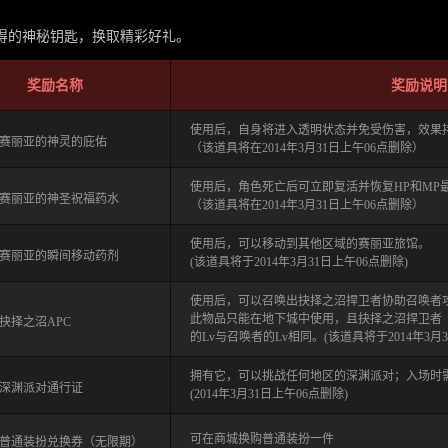
得的神秘钥匙，换取精彩好礼。
奖励名称
奖励说明
使用后，自身将进入透明状态并免受伤害，效果持
赛丽亚的神灵的庇佑
（该道具将在2014年3月31日上午06点删除）
使用后，角色死亡后可立即复活并恢复HP和MP最
赛丽亚的神圣祝福药水
（该道具将在2014年3月31日上午06点删除）
使用后，可以移动到其他区域的赛丽亚旅馆。
赛丽亚的瞬间移动药剂
(该道具将于2014年3月31日上午06点删除)
使用后，可以召唤出抉择之沼捍卫者协助召唤者攻
此物品只能在地下城中使用，且抉择之沼捍卫者
抉择之沼APC
的Lv与召唤者的Lv相同。(该道具将于2014年3月3
拥有它，可以挑战任何地区的深渊派对；入场时
深渊派对通行证
(2014年3月31日上午06点删除)
可在商城换购普通装扮一件
普通装扮兑换券（无限期）