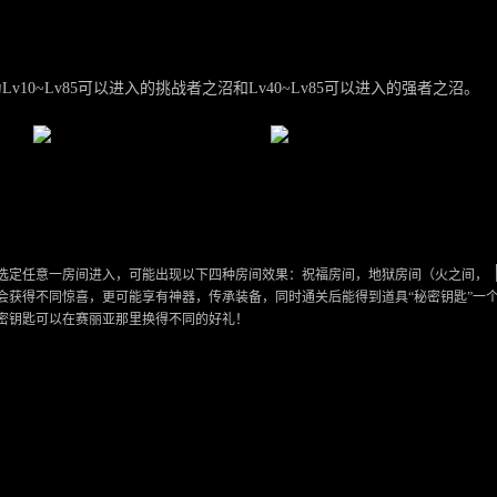
10~Lv85可以进入的挑战者之沼和Lv40~Lv85可以进入的强者之沼。
选定任意一房间进入，可能出现以下四种房间效果：祝福房间，地狱房间（火之间，
会获得不同惊喜，更可能享有神器，传承装备，同时通关后能得到道具“秘密钥匙”一
密钥匙可以在赛丽亚那里换得不同的好礼！