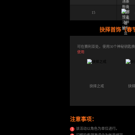
15
抉择首饰（春
可在赛利亚处，使用30个神秘钥匙
使用
抉择之戒
抉
注意事项：
该活动以角色为单位进行。
1