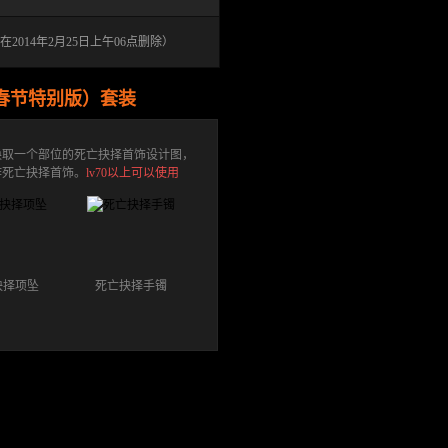
014年2月25日上午06点删除）
春节特别版）套装
换取一个部位的死亡抉择首饰设计图，
制作死亡抉择首饰。
lv70以上可以使用
抉择项坠
死亡抉择手镯