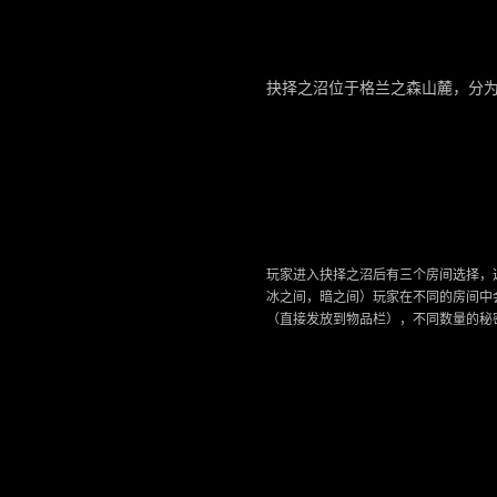
EVENT
2.
抉
抉择之沼位于格兰之森山麓，分为Lv
择
之
沼
介
绍
玩家进入抉择之沼后有三个房间选择，
冰之间，暗之间）玩家在不同的房间中
（直接发放到物品栏），不同数量的秘
EVENT