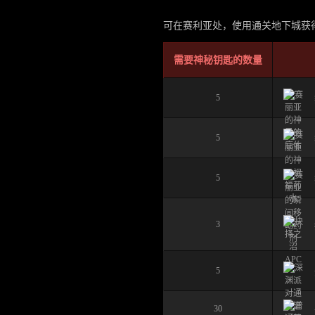
3.
奖
可在赛利亚处，使用通关地下城获
励
介
需要神秘钥匙的数量
绍
5
5
5
3
5
30