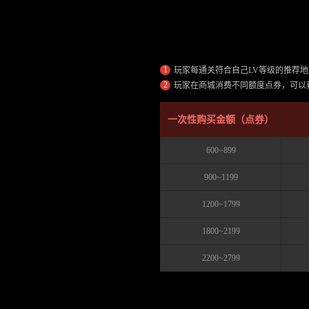
EVENT
1.
如
何
进
1
玩家每通关符合自己LV等级的推荐地
入
2
玩家在商城消费不同额度点券，可以
抉
择
之
一次性购买金额（点券）
沼
600~899
900~1199
1200~1799
1800~2199
2200~2799