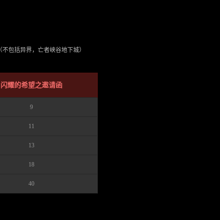
；（不包括异界，亡者峡谷地下城）
闪耀的希望之邀请函
9
11
13
18
40