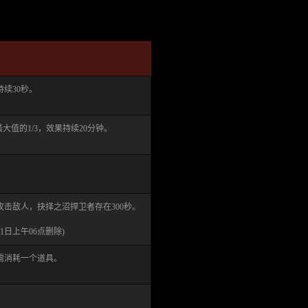
续30秒。
大值的1/3，效果持续20分钟。
击敌人，抉择之沼捍卫者存在300秒。
1日上午06点删除)
需消耗一个道具。