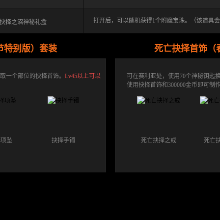
打开后，可以随机获得1个附魔宝珠。（该道具会在2
抉择之沼神秘礼盒
节特别版）套装
死亡抉择首饰（
换取一个部位的抉择首饰。
Lv45以上可以
可在赛利亚处，使用70个神秘钥匙
使用抉择首饰和300000金币即可
择项坠
抉择手镯
死亡抉择之戒
死亡